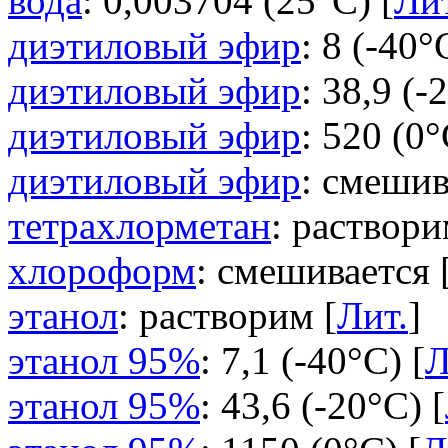
вода
: 0,003704 (25°C) [
Лит
диэтиловый эфир
: 8 (-40°
диэтиловый эфир
: 38,9 (-
диэтиловый эфир
: 520 (0°
диэтиловый эфир
: смешив
тетрахлорметан
: раствори
хлороформ
: смешивается 
этанол
: растворим [
Лит.
]
этанол 95%
: 7,1 (-40°C) [
Л
этанол 95%
: 43,6 (-20°C) [