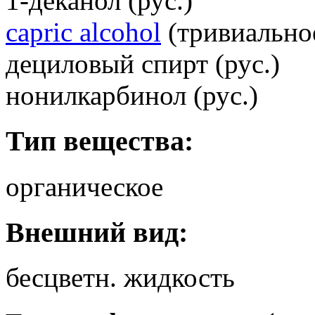
1-деканол (рус.)
capric alcohol
(тривиальное
дециловый спирт (рус.)
нонилкарбинол (рус.)
Тип вещества:
органическое
Внешний вид:
бесцветн. жидкость