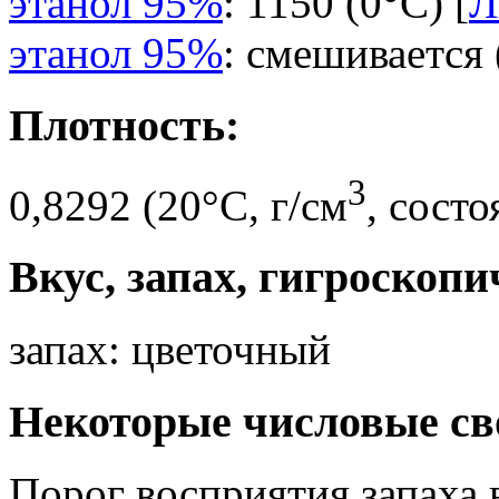
этанол 95%
: 1150 (0°C) [
Л
этанол 95%
: смешивается 
Плотность:
3
0,8292 (20°C, г/см
, сост
Вкус, запах, гигроскопи
запах: цветочный
Некоторые числовые св
Порог восприятия запаха в