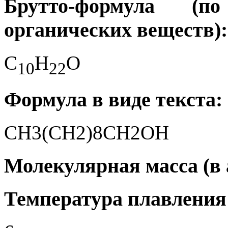
Брутто-формула (
органических веществ):
C
H
O
1
0
2
2
Формула в виде текста:
CH3(CH2)8CH2OH
Молекулярная масса (в а.
Температура плавления 