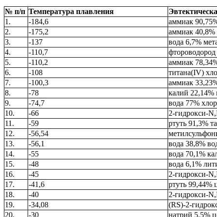
№ п/п
Температура плавления
Эвтектическа
1.
-184,6
аммиак 90,75
2.
-175,2
аммиак 40,8%
3.
-137
вода 6,7% мет
4.
-110,7
фтороводород 
5.
-110,2
аммиак 78,34
6.
-108
титана(IV) хл
7.
-100,3
аммиак 33,23%
8.
-78
калий 22,14% 
9.
-74,7
вода 77% хло
10.
-66
2-гидрокси-N,
11.
-59
ртуть 91,3% т
12.
-56,54
метилсульфон
13.
-56,1
вода 38,8% во
14.
-55
вода 70,1% ка
15.
-48
вода 6,1% лит
16.
-45
2-гидрокси-N
17.
-41,6
ртуть 99,44% 
18.
-40
2-гидрокси-N,
19.
-34,08
(RS)-2-гидрок
20.
-30
натрий 5,5% ц