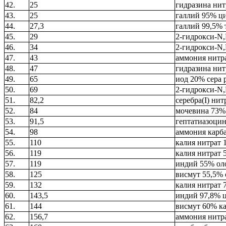
42.
25
гидразина нит
43.
25
галлий 95% ц
44.
27,3
галлий 99,5% 
45.
29
2-гидрокси-N
46.
34
2-гидрокси-N,
47.
43
аммония нитр
48.
47
гидразина нит
49.
65
иод 20% сера 
50.
69
2-гидрокси-N
51.
82,2
серебра(I) нит
52.
84
мочевина 73%
53.
91,5
гептатиазоцин
54.
98
аммония карб
55.
110
калия нитрат
56.
119
калия нитрат 
57.
119
индий 55% ол
58.
125
висмут 55,5% 
59.
132
калия нитрат 
60.
143,5
индий 97,8% 
61.
144
висмут 60% к
62.
156,7
аммония нитра