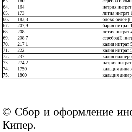
63.
160
серебра броми
64.
164
натрия нитрат
65.
173
лития нитрат 
66.
183,3
олово белое β
67.
207,9
бария нитрат 
68.
208
лития нитрат 
69.
208,7
серебра(I) ни
70.
217,1
калия нитрат 
71.
222
калия нитрат 
72.
237
калия надпер
73.
274,2
натрия нитрат
74.
1750
кальция дика
75.
1800
кальция дикар
© Сбор и оформление ин
Кипер.