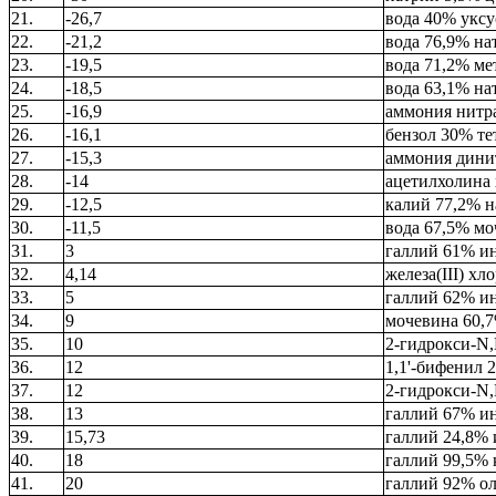
21.
-26,7
вода 40% уксу
22.
-21,2
вода 76,9% на
23.
-19,5
вода 71,2% ме
24.
-18,5
вода 63,1% на
25.
-16,9
аммония нитра
26.
-16,1
бензол 30% т
27.
-15,3
аммония дини
28.
-14
ацетилхолина
29.
-12,5
калий 77,2% н
30.
-11,5
вода 67,5% мо
31.
3
галлий 61% ин
32.
4,14
железа(III) х
33.
5
галлий 62% ин
34.
9
мочевина 60,
35.
10
2-гидрокси-N
36.
12
1,1'-бифенил 
37.
12
2-гидрокси-N
38.
13
галлий 67% и
39.
15,73
галлий 24,8%
40.
18
галлий 99,5%
41.
20
галлий 92% ол