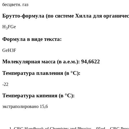
бесцветн. газ
Брутто-формула (по системе Хилла для органичес
H
FGe
3
Формула в виде текста:
GeH3F
Молекулярная масса (в а.е.м.): 94,6622
Температура плавления (в °C):
-22
Температура кипения (в °C):
экстраполировано 15,6
CRC Handbook of Chemistry and Physics. - 95ed. - CRC Press