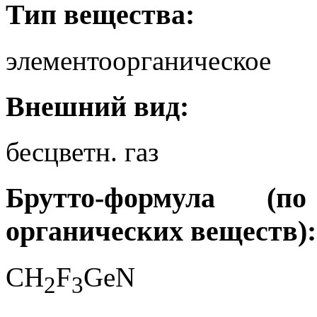
Тип вещества:
элементоорганическое
Внешний вид:
бесцветн. газ
Брутто-формула (
органических веществ):
CH
F
GeN
2
3