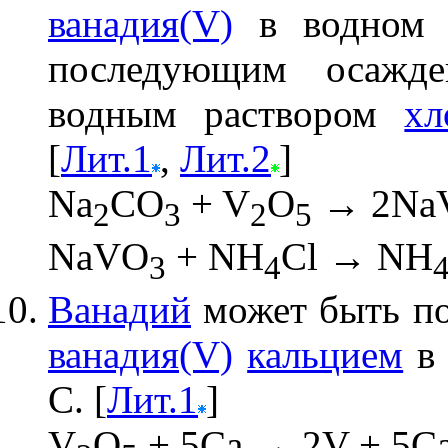
ванадия(V)
в водном 
последующим осаж
водным раствором
хл
[
Лит.1
,
Лит.2
]
Na
CO
+ V
O
→ 2Na
2
3
2
5
NaVO
+ NH
Cl → NH
3
4
Ванадий
может быть по
ванадия(V)
кальцием
в 
С. [
Лит.1
]
V
O
+ 5Ca → 2V + 5C