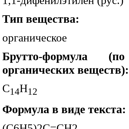
1,1-дифенилэтилен (рус.)
Тип вещества:
органическое
Брутто-формула (
органических веществ):
C
H
1
4
1
2
Формула в виде текста:
(C6H5)2C=CH2