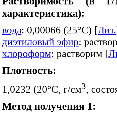
Растворимость (в г
характеристика):
вода
: 0,00066 (25°C) [
Лит.
диэтиловый эфир
: раство
хлороформ
: растворим [
Л
Плотность:
3
1,0232 (20°C, г/см
, сост
Метод получения 1: