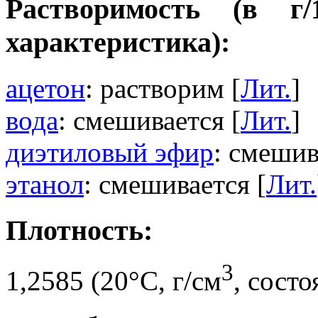
Растворимость (в г
характеристика):
ацетон
: растворим [
Лит.
]
вода
: смешивается [
Лит.
]
диэтиловый эфир
: смешив
этанол
: смешивается [
Лит.
Плотность:
3
1,2585 (20°C, г/см
, сост