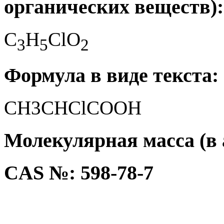
органических веществ):
C
H
ClO
3
5
2
Формула в виде текста:
CH3CHClCOOH
Молекулярная масса (в а
CAS №: 598-78-7