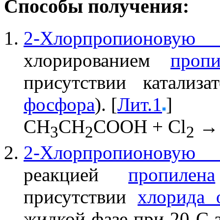
Способы получения:
2-Хлорпропионову
хлорированием
проп
присутствии катализ
фосфора
). [
Лит.1
]
CH
CH
COOH + Cl
→
3
2
2
2-Хлорпропионовую 
реакцией
пропилена
присутствии
хлорида о
жидкой фазе при 20 С з