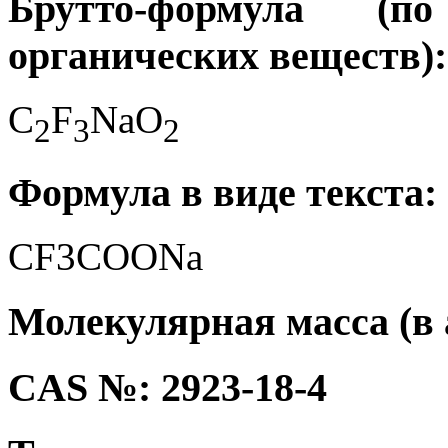
Брутто-формула (
органических веществ):
C
F
NaO
2
3
2
Формула в виде текста:
CF3COONa
Молекулярная масса (в а
CAS №: 2923-18-4