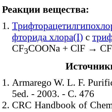
Реакции вещества:
Трифторацетилгипохло
фторида хлора(I)
с
триф
CF
COONa + ClF → CF
3
Источник
Armarego W. L. F. Purifi
5ed. - 2003. - С. 476
CRC Handbook of Chemis