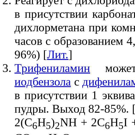
Реагирует с дихлориод
в присутствии карбона
дихлорметана при комн
часов с образованием 4
96%) [
Лит.
]
Трифениламин
может
иодбензола
с
дифенила
в присутствии 1 эквив
пудры. Выход 82-85%. 
2(C
H
)
NH + 2C
H
I 
6
5
2
6
5