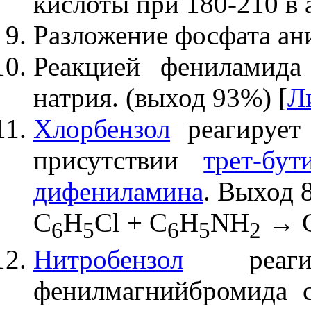
кислоты при 180-210 в 
Разложение фосфата ани
Реакцией фениламида
натрия. (выход 93%) [
Л
Хлорбензол
реагируе
присутствии
трет-бут
дифениламина
. Выход 
C
H
Cl + C
H
NH
→ 
6
5
6
5
2
Нитробензол
реаги
фенилмагнийбромида 