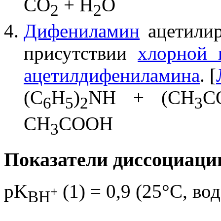
CO
+ H
O
2
2
Дифениламин
ацетили
присутствии
хлорной 
ацетилдифениламина
. [
(C
H
)
NH + (CH
C
6
5
2
3
CH
COOH
3
Показатели диссоциаци
pK
(1) = 0,9 (25°C, вод
+
BH