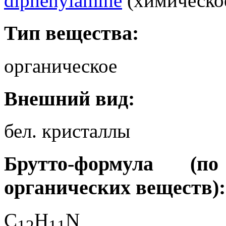
diphenylamine
(химическое
Тип вещества:
органическое
Внешний вид:
бел. кристаллы
Брутто-формула (
органических веществ):
C
H
N
1
2
1
1