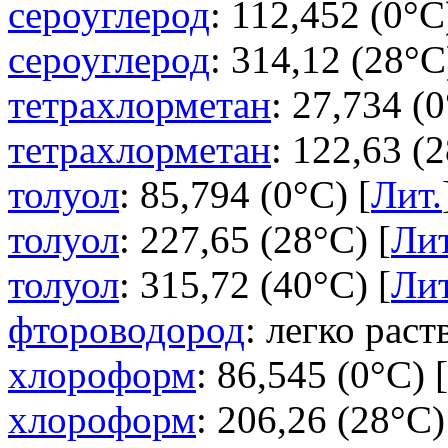
сероуглерод
: 112,452 (0°C
сероуглерод
: 314,12 (28°C
тетрахлорметан
: 27,734 (0
тетрахлорметан
: 122,63 (2
толуол
: 85,794 (0°C) [
Лит.
толуол
: 227,65 (28°C) [
Лит
толуол
: 315,72 (40°C) [
Лит
фтороводород
: легко раст
хлороформ
: 86,545 (0°C) [
хлороформ
: 206,26 (28°C)