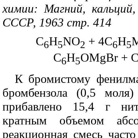
химии: Магний, кальций
СССР, 1963 стр. 414
C
H
NO
+ 4C
H
M
6
5
2
6
5
C
H
OMgBr + 
6
5
К бромистому фенилма
бромбензола (0,5 моля
прибавлено 15,4 г нит
кратным объемом абс
реакционная смесь часто