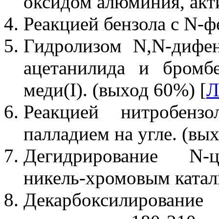
оксидом алюминия, акт
Реакцией бензола с N-
Гидролизом N,N-дифен
ацетанилида и бромб
меди(I). (выход 60%) [
Л
Реакцией нитробенз
палладием на угле. (вы
Дегидрирование N-ц
никель-хромовым катали
Декарбоксилирование