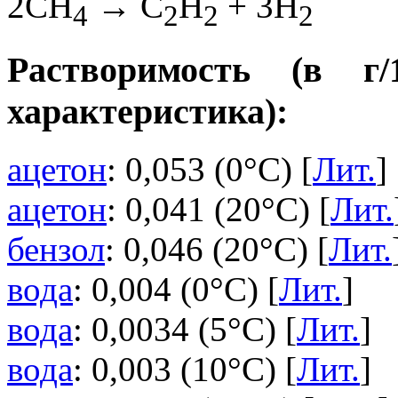
2CH
→ C
H
+ 3H
4
2
2
2
Растворимость (в г
характеристика):
ацетон
: 0,053 (0°C) [
Лит.
]
ацетон
: 0,041 (20°C) [
Лит.
бензол
: 0,046 (20°C) [
Лит.
вода
: 0,004 (0°C) [
Лит.
]
вода
: 0,0034 (5°C) [
Лит.
]
вода
: 0,003 (10°C) [
Лит.
]