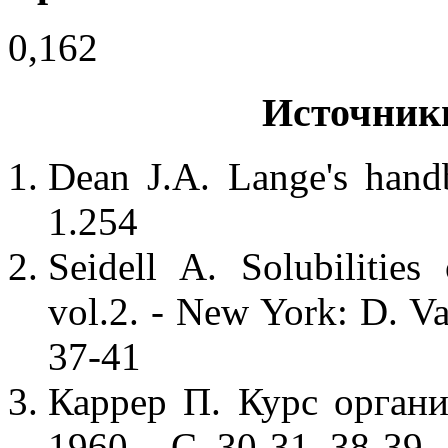
0,162
Источник
Dean J.A. Lange's hand
1.254
Seidell A. Solubilitie
vol.2. - New York: D. V
37-41
Каррер П. Курс орган
1960. - С. 30-31, 38-39