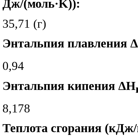
Дж/(моль·K)):
35,71 (г)
Энтальпия плавления 
0,94
Энтальпия кипения ΔH
8,178
Теплота сгорания (кДж/