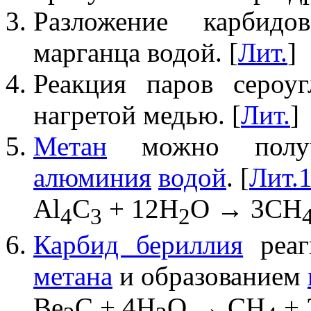
Разложение карбидо
марганца водой. [
Лит.
]
Реакция паров сероу
нагретой медью. [
Лит.
]
Метан
можно получ
алюминия
водой
. [
Лит.
Al
C
+ 12H
O → 3CH
4
3
2
Карбид бериллия
реаг
метана
и образованием
Be
C + 4H
O → CH
+ 