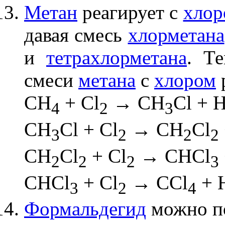
Метан
реагирует с
хлор
давая смесь
хлорметана
и
тетрахлорметана
. Т
смеси
метана
с
хлором
р
CH
+ Cl
→ CH
Cl + 
4
2
3
CH
Cl + Cl
→ CH
Cl
3
2
2
2
CH
Cl
+ Cl
→ CHCl
2
2
2
3
CHCl
+ Cl
→ CCl
+ 
3
2
4
Формальдегид
можно п