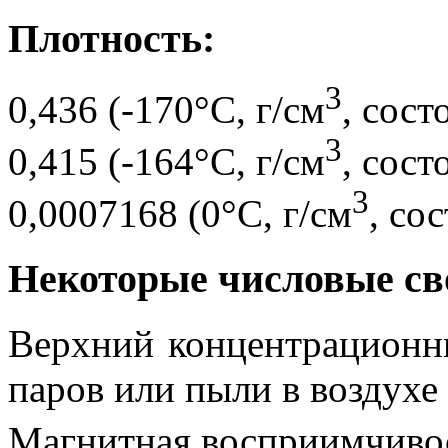
Плотность:
3
0,436 (-170°C, г/см
, сост
3
0,415 (-164°C, г/см
, сост
3
0,0007168 (0°C, г/см
, со
Некоторые числовые св
Верхний концентрационны
паров или пыли в воздухе 
Магнитная восприимчиво