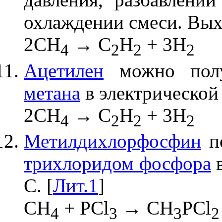
охлаждении смеси. Вых
2CH
→ C
H
+ 3H
4
2
2
2
Ацетилен
можно полу
метана
в электрической 
2CH
→ C
H
+ 3H
4
2
2
2
Метилдихлорфосфин
по
трихлоридом фосфора
в
С. [
Лит.1
]
CH
+ PCl
→ CH
PCl
4
3
3
2