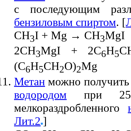
с последующим разл
бензиловым спиртом
. [
CH
I + Mg → CH
MgI
3
3
2CH
MgI + 2C
H
C
3
6
5
(C
H
CH
O)
Mg
6
5
2
2
Метан
можно получить
водородом
при 250
мелкораздробленного
Лит.2
]