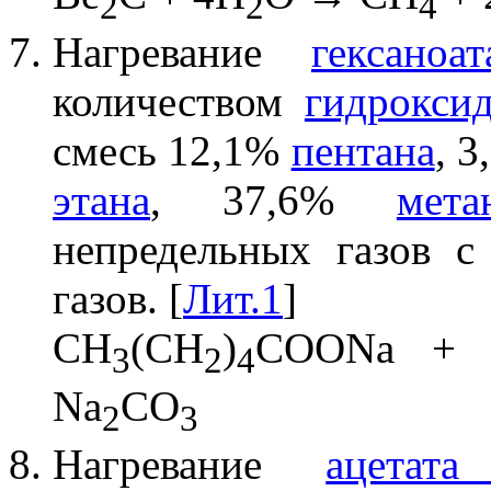
2
2
4
Нагревание
гексаноа
количеством
гидрокси
смесь 12,1%
пентана
, 
этана
, 37,6%
мета
непредельных газов 
газов. [
Лит.1
]
CH
(CH
)
COONa +
3
2
4
Na
CO
2
3
Нагревание
ацетата