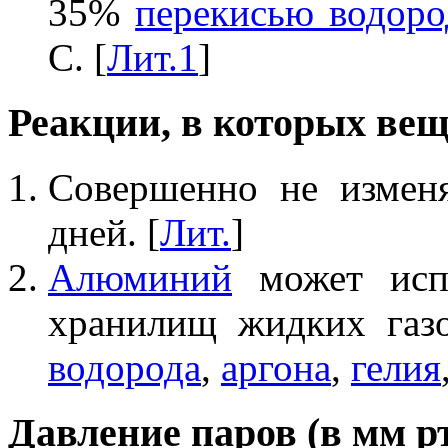
35%
перекисью водоро
С. [
Лит.1
]
Реакции, в которых вещ
Совершенно не измен
дней. [
Лит.
]
Алюминий
может испо
хранилищ жидких газ
водорода
,
аргона
,
гелия
Давление паров (в мм рт.