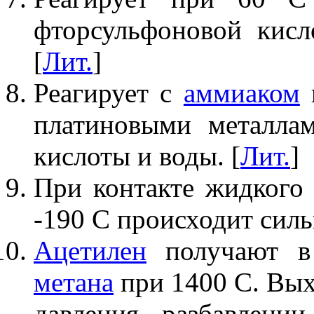
фторсульфоновой кисл
[
Лит.
]
Реагирует с
аммиаком
платиновыми металла
кислоты и воды. [
Лит.
]
При контакте жидког
-190 С происходит силь
Ацетилен
получают в
метана
при 1400 С. Вы
давления, разбавлени