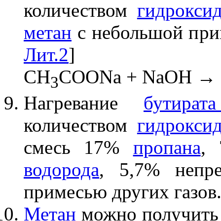
количеством
гидрокси
метан
с небольшой пр
Лит.2
]
CH
COONa + NaOH →
3
Нагревание
бутират
количеством
гидрокси
смесь 17%
пропана
,
водорода
, 5,7% непр
примесью других газов.
Метан
можно получить