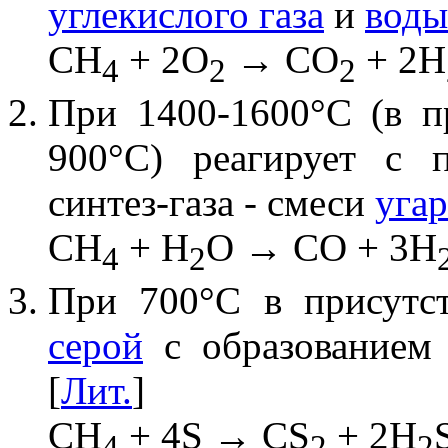
углекислого газа
и
воды
CH
+ 2O
→ CO
+ 2H
4
2
2
При 1400-1600°С (в 
900°С) реагирует с
синтез-газа - смеси
угар
CH
+ H
O → CO + 3H
4
2
При 700°С в присутст
серой
с образование
[
Лит.
]
CH
+ 4S → CS
+ 2H
4
2
2