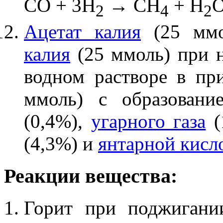
CO + 3H
→ CH
+ H
2
4
2
Ацетат калия
(25 ммо
калия
(25 ммоль) при н
водном растворе в пр
ммоль) с образован
(0,4%),
угарного газа
(
(4,3%) и
янтарной кисл
Реакции вещества:
Горит при поджигани