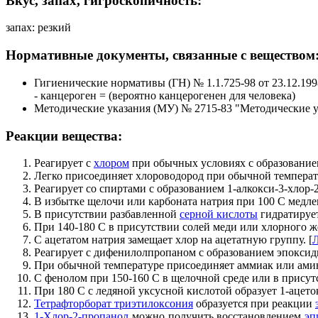
Вкус, запах, гигроскопичность:
запах: резкий
Нормативные документы, связанные с веществом
Гигиенические нормативы (ГН) № 1.1.725-98 от 23.12.19
- канцероген = (вероятно канцерогенен для человека)
Методические указания (МУ) № 2715-83 "Методические у
Реакции вещества:
Реагирует с
хлором
при обычных условиях с образованием
Легко присоединяет хлороводород при обычной температур
Реагирует со спиртами с образованием 1-алкокси-3-хлор-2
В избытке щелочи или карбоната натрия при 100 С медле
В присутствии разбавленной
серной кислоты
гидратирует
При 140-180 С в присутствии солей меди или хлорного ж
С ацетатом натрия замещает хлор на ацетатную группу. [
Л
Реагирует с дифенилолпропаном с образованием эпоксид
При обычной температуре присоединяет аммиак или амины
С фенолом при 150-160 С в щелочной среде или в присут
При 180 С с ледяной уксусной кислотой образует 1-ацето
Тетрафторборат триэтилоксония
образуется при реакции
1-Хлор-2-пропанол
можно получить восстановлением
эп