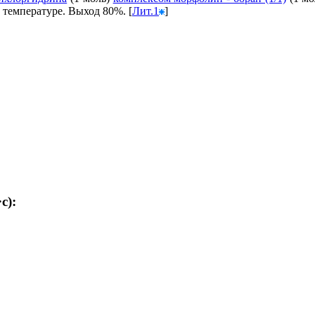
температуре. Выход 80%. [
Лит.1
]
с):