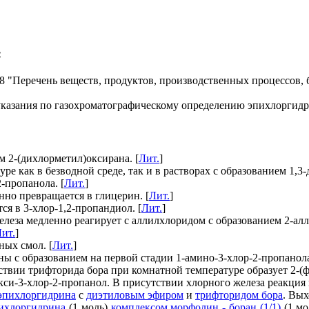
:
98 "Перечень веществ, продуктов, производственных процессов,
казания по газохроматографическому определению эпихлоргидр
 2-(дихлорметил)оксирана. [
Лит.
]
е как в безводной среде, так и в растворах с образованием 1,3-
-пропанола. [
Лит.
]
нно превращается в глицерин. [
Лит.
]
ся в 3-хлор-1,2-пропандиол. [
Лит.
]
елеза медленно реагирует с аллилхлоридом с образованием 2-алл
ит.
]
ных смол. [
Лит.
]
 с образованием на первой стадии 1-амино-3-хлор-2-пропанола
ствии трифторида бора при комнатной температуре образует 2-(
кси-3-хлор-2-пропанол. В присутствии хлорного железа реакция 
эпихлоргидрина
с
диэтиловым эфиром
и
трифторидом бора
. Вых
ихлоргидрина
(1 моль)
комплексом морфолин - боран (1/1)
(1 мо