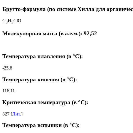
Брутто-формула (по системе Хилла для органичес
C
H
ClO
3
5
Молекулярная масса (в а.е.м.): 92,52
Температура плавления (в °C):
-25,6
Температура кипения (в °C):
116,11
Критическая температура (в °C):
327 [
Лит.
]
Температура вспышки (в °C):