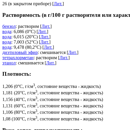
26 (в закрытом приборе) [
Лит.
]
Растворимость (в г/100 г растворителя или харак
бензол
: растворим [
Лит.
]
вода
: 6,086 (0°C) [
Лит.
]
вода
: 6,015 (20°C) [
Лит.
]
вода
: 7,003 (52°C) [
Лит.
]
вода
: 9,478 (80,2°C) [
Лит.
]
диэтиловый эфир
: смешивается [
Лит.
]
тетрахлорметан
: растворим [
Лит.
]
этанол
: смешивается [
Лит.
]
Плотность:
3
1,206 (0°C, г/см
, состояние вещества - жидкость)
3
1,181 (20°C, г/см
, состояние вещества - жидкость)
3
1,156 (40°C, г/см
, состояние вещества - жидкость)
3
1,131 (60°C, г/см
, состояние вещества - жидкость)
3
1,106 (80°C, г/см
, состояние вещества - жидкость)
3
1,08 (100°C, г/см
, состояние вещества - жидкость)