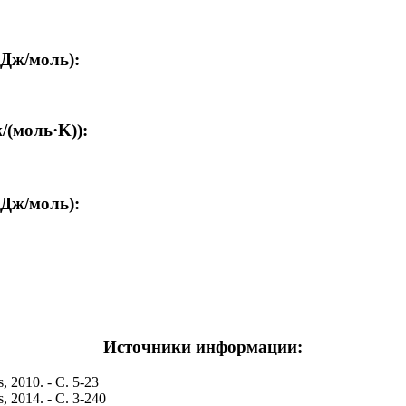
кДж/моль):
/(моль·K)):
кДж/моль):
Источники информации:
, 2010. - С. 5-23
, 2014. - С. 3-240