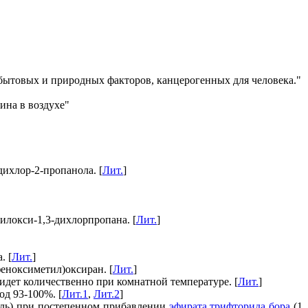
 бытовых и природных факторов, канцерогенных для человека."
ина в воздухе"
дихлор-2-пропанола. [
Лит.
]
илокси-1,3-дихлорпропана. [
Лит.
]
. [
Лит.
]
феноксиметил)оксиран. [
Лит.
]
идет количественно при комнатной температуре. [
Лит.
]
од 93-100%. [
Лит.1
,
Лит.2
]
ль) при постепенном прибавлении
эфирата трифторида бора
(1