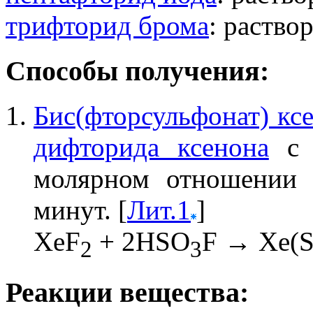
трифторид брома
: раство
Способы получения:
Бис(фторсульфонат) ксе
дифторида ксенона
молярном отношении 
минут. [
Лит.1
]
XeF
+ 2HSO
F → Xe(
2
3
Реакции вещества: