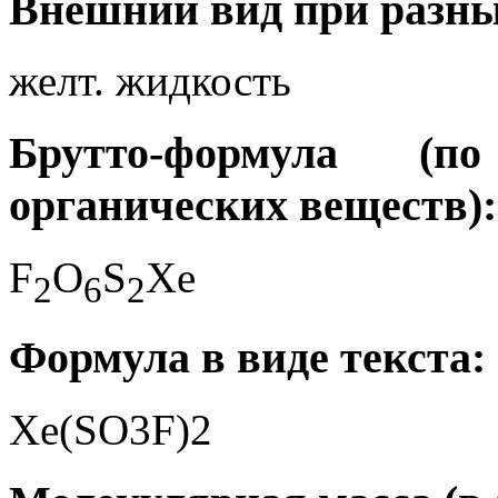
Внешний вид при разны
желт. жидкость
Брутто-формула (
органических веществ):
F
O
S
Xe
2
6
2
Формула в виде текста:
Xe(SO3F)2