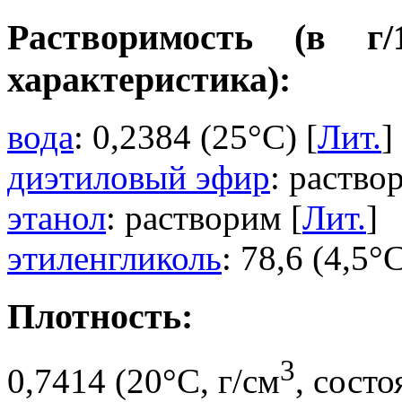
Растворимость (в г
характеристика):
вода
: 0,2384 (25°C) [
Лит.
]
диэтиловый эфир
: раство
этанол
: растворим [
Лит.
]
этиленгликоль
: 78,6 (4,5°C
Плотность:
3
0,7414 (20°C, г/см
, сост