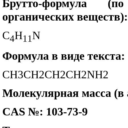
Брутто-формула (
органических веществ):
C
H
N
4
1
1
Формула в виде текста:
CH3CH2CH2CH2NH2
Молекулярная масса (в а.
CAS №: 103-73-9