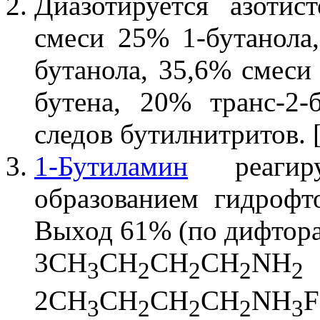
Диазотируется азотис
смеси 25% 1-бутанола,
бутанола, 35,6% смеси
бутена, 20% транс-2-
следов бутилнитритов. 
1-Бутиламин
реаги
образованием гидроф
Выход 61% (по дифтора
3CH
CH
CH
CH
NH
3
2
2
2
2
2CH
CH
CH
CH
NH
F
3
2
2
2
3