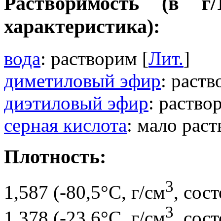
Растворимость (в г
характеристика):
вода
: растворим [
Лит.
]
диметиловый эфир
: раств
диэтиловый эфир
: раство
серная кислота
: мало раст
Плотность:
3
1,587 (-80,5°C, г/см
, сос
3
1,378 (-23,6°C, г/см
, сос