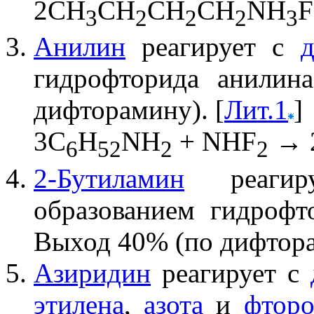
2CH
CH
CH
CH
NH
F
3
2
2
2
3
Анилин
реагирует с
гидрофторида анили
дифторамину). [
Лит.1
]
3C
H
NH
+ NHF
→ 
6
52
2
2
2-Бутиламин
реаги
образованием гидроф
Выход 40% (по дифтора
Азиридин
реагирует с
этилена
,
азота
и
фторо