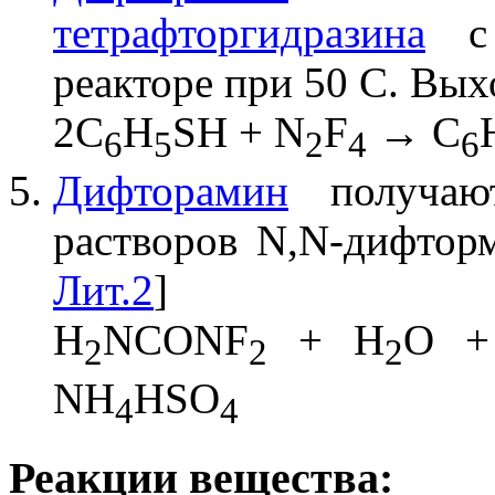
тетрафторгидразина
реакторе при 50 С. Вых
2C
H
SH + N
F
→ C
6
5
2
4
6
Дифторамин
получают
растворов N,N-дифтор
Лит.2
]
H
NCONF
+ H
O +
2
2
2
NH
HSO
4
4
Реакции вещества: