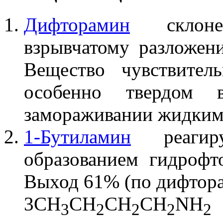
Дифторамин
склонен
взрывчатому разложен
Вещество чувствите
особенно твердом 
замораживании жидки
1-Бутиламин
реаги
образованием гидроф
Выход 61% (по дифтора
3CH
CH
CH
CH
NH
3
2
2
2
2