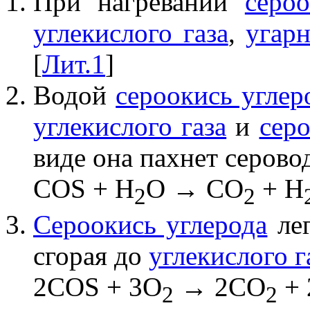
При нагревании
серо
углекислого газа
,
угарн
[
Лит.1
]
Водой
сероокись углер
углекислого газа
и
сер
виде она пахнет серово
COS + H
O → CO
+ H
2
2
Сероокись углерода
лег
сгорая до
углекислого г
2COS + 3O
→ 2CO
+ 
2
2