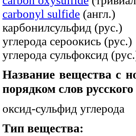
carbon oxysulfide
(тривиаль
carbonyl sulfide
(англ.)
карбонилсульфид (рус.)
углерода сероокись (рус.)
углерода сульфоксид (рус.
Название вещества с 
порядком слов русского
оксид-сульфид углерода
Тип вещества: