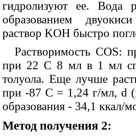
гидролизуют ее. Вода 
образованием двуокис
раствор KOH быстро погл
Растворимость COS: п
при 22 С 8 мл в 1 мл с
толуола. Еще лучше раств
при -87 С = 1,24 г/мл, d (
образования - 34,1 ккал/м
Метод получения 2: