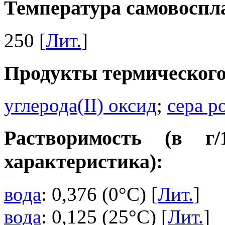
Температура самовоспла
250 [
Лит.
]
Продукты термического
углерода(II) оксид
;
сера р
Растворимость (в г
характеристика):
вода
: 0,376 (0°C) [
Лит.
]
вода
: 0,125 (25°C) [
Лит.
]