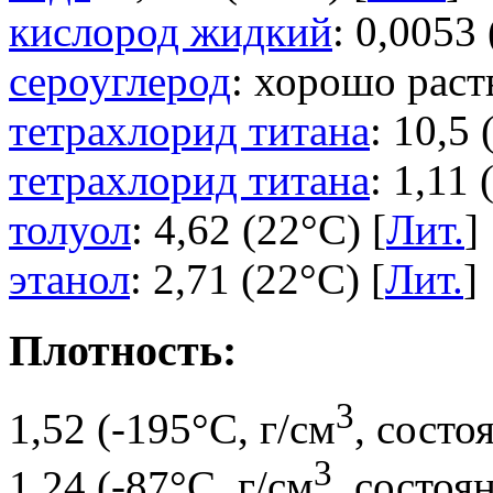
кислород жидкий
: 0,0053 
сероуглерод
: хорошо раст
тетрахлорид титана
: 10,5 
тетрахлорид титана
: 1,11 
толуол
: 4,62 (22°C) [
Лит.
]
этанол
: 2,71 (22°C) [
Лит.
]
Плотность:
3
1,52 (-195°C, г/см
, состо
3
1,24 (-87°C, г/см
, состоя